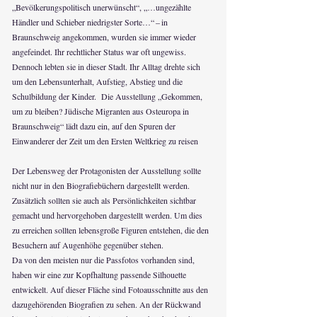
„Bevölkerungspolitisch unerwünscht“, „…ungezählte
Händler und Schieber niedrigster Sorte…“ – in
Braunschweig angekommen, wurden sie immer wieder
angefeindet. Ihr rechtlicher Status war oft ungewiss.
Dennoch lebten sie in dieser Stadt. Ihr Alltag drehte sich
um den Lebensunterhalt, Aufstieg, Abstieg und die
Schulbildung der Kinder. Die Ausstellung „Gekommen,
um zu bleiben? Jüdische Migranten aus Osteuropa in
Braunschweig“ lädt dazu ein, auf den Spuren der
Einwanderer der Zeit um den Ersten Weltkrieg zu reisen
Der Lebensweg der Protagonisten der Ausstellung sollte
nicht nur in den Biografiebüchern dargestellt werden.
Zusätzlich sollten sie auch als Persönlichkeiten sichtbar
gemacht und hervorgehoben dargestellt werden. Um dies
zu erreichen sollten lebensgroße Figuren entstehen, die den
Besuchern auf Augenhöhe gegenüber stehen.
Da von den meisten nur die Passfotos vorhanden sind,
haben wir eine zur Kopfhaltung passende Silhouette
entwickelt. Auf dieser Fläche sind Fotoausschnitte aus den
dazugehörenden Biografien zu sehen. An der Rückwand