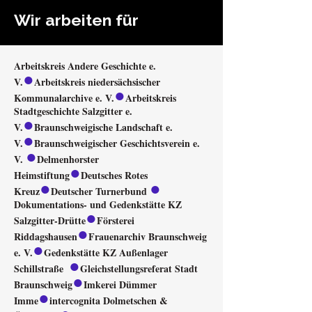
Wir arbeiten für
Arbeitskreis Andere Geschichte e.
●
V.
Arbeitskreis niedersächsischer
●
Kommunalarchive e. V.
Arbeitskreis
Stadtgeschichte Salzgitter e.
●
V.
Braunschweigische Landschaft e.
●
V.
Braunschweigischer Geschichtsverein e.
●
V.
Delmenhorster
●
Heimstiftung
Deutsches Rotes
●
●
Kreuz
Deutscher Turnerbund
Dokumentations- und Gedenkstätte KZ
●
Salzgitter-Drütte
Försterei
●
Riddagshausen
Frauenarchiv Braunschweig
●
e. V.
Gedenkstätte KZ Außenlager
●
Schillstraße
Gleichstellungsreferat Stadt
●
Braunschweig
Imkerei Dümmer
●
Imme
intercognita Dolmetschen &