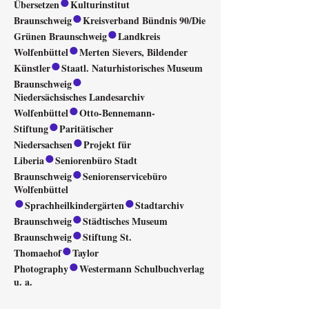
●
Übersetzen
Kulturinstitut
●
Braunschweig
Kreisverband Bündnis 90/Die
●
Grünen Braunschweig
Landkreis
●
Wolfenbüttel
Merten Sievers, Bildender
●
Künstler
Staatl. Naturhistorisches Museum
●
Braunschweig
Niedersächsisches Landesarchiv
●
Wolfenbüttel
Otto-Bennemann-
●
Stiftung
Paritätischer
●
Niedersachsen
Projekt für
●
Liberia
Seniorenbüro Stadt
●
Braunschweig
Seniorenservicebüro
Wolfenbüttel
●
●
Sprachheilkindergärten
Stadtarchiv
●
Braunschweig
Städtisches Museum
●
Braunschweig
Stiftung St.
●
Thomaehof
Taylor
●
Photography
Westermann Schulbuchverlag
u. a.